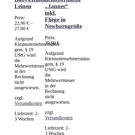
Leinen
„Jannes“
inkl.
Preis:
Fliege in
22,90
€
–
Newborngröße
27,90
€
Preis:
Aufgrund
39,90
€
Kleinunternehmerstatus
gem. § 19
Aufgrund
UStG wird
Kleinunternehmerstatus
die
gem. § 19
Mehrwertsteuer
UStG wird
in der
die
Rechnung
Mehrwertsteuer
nicht
in der
ausgewiesen.
Rechnung
nicht
zzgl.
ausgewiesen.
Versandkosten
zzgl.
Lieferzeit:
2-
Versandkosten
3 Wochen
Lieferzeit:
2-
3 Wochen