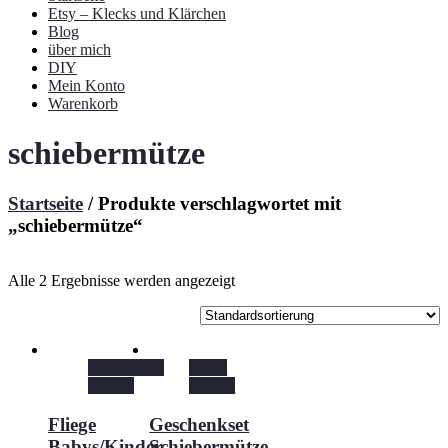
Etsy – Klecks und Klärchen
Blog
über mich
DIY
Mein Konto
Warenkorb
schiebermütze
Startseite
/ Produkte verschlagwortet mit
„schiebermütze“
Alle 2 Ergebnisse werden angezeigt
Ausführung
Select
wählen
options
Fliege
Geschenkset
Babys/Kinder
Schiebermütze